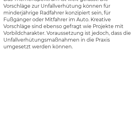
Vorschläge zur Unfallverhütung können für
minderjährige Radfahrer konzipiert sein, für
Fußgänger oder Mitfahrer im Auto. Kreative
Vorschläge sind ebenso gefragt wie Projekte mit
Vorbildcharakter. Voraussetzung ist jedoch, dass die
Unfallverhütungsmaßnahmen in die Praxis
umgesetzt werden können.
Wer kann sich bewerben?
Jeder, der in Deutschland lebt oder hier seinen
Firmensitz hat, kann sich für den „Roten Ritter“
bewerben. Privatpersonen können ebenso
teilnehmen wie Gemeinden, Schulen, Kindergärten,
Unternehmen und Vereine oder private und
öffentliche Initiativen. Was zählt, sind gute und
realisierbare Ideen zur Verhütung von Kinderunfällen
im Straßenverkehr.
Wo kann sich beworben werden und bis wann?