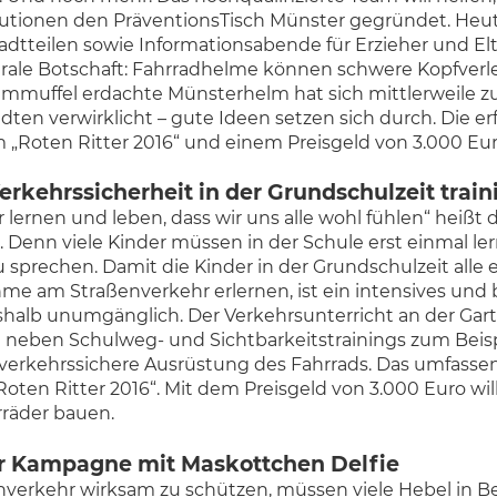
utionen den PräventionsTisch Münster gegründet. Heut
tadtteilen sowie Informationsabende für Erzieher und 
trale Botschaft: Fahrradhelme können schwere Kopfver
elmmuffel erdachte Münsterhelm hat sich mittlerweile
dten verwirklicht – gute Ideen setzen sich durch. Die er
 „Roten Ritter 2016“ und einem Preisgeld von 3.000 Eu
rkehrssicherheit in der Grundschulzeit train
 lernen und leben, dass wir uns alle wohl fühlen“ heißt
h. Denn viele Kinder müssen in der Schule erst einmal l
prechen. Damit die Kinder in der Grundschulzeit alle er
ahme am Straßenverkehr erlernen, ist ein intensives un
eshalb unumgänglich. Der Verkehrsunterricht an der Gart
 neben Schulweg- und Sichtbarkeitstrainings zum Beisp
 verkehrssichere Ausrüstung des Fahrrads. Das umfasse
Roten Ritter 2016“. Mit dem Preisgeld von 3.000 Euro wi
rräder bauen.
er Kampagne mit Maskottchen Delfie
ßenverkehr wirksam zu schützen, müssen viele Hebel in