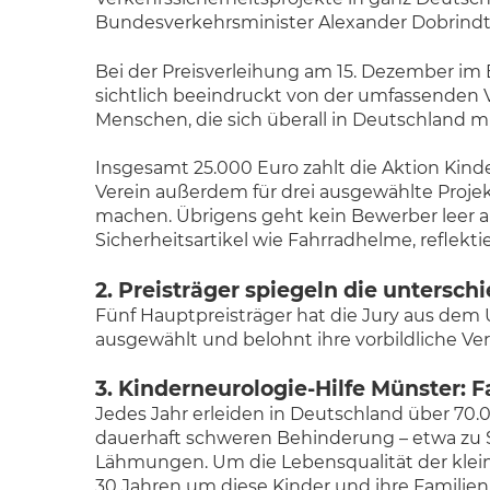
Bundesverkehrsminister Alexander Dobrindt
Bei der Preisverleihung am 15. Dezember im 
sichtlich beeindruckt von der umfassenden Ve
Menschen, die sich überall in Deutschland mit
Insgesamt 25.000 Euro zahlt die Aktion Kinder
Verein außerdem für drei ausgewählte Projekt
machen. Übrigens geht kein Bewerber leer au
Sicherheitsartikel wie Fahrradhelme, reflekti
2. Preisträger spiegeln die untersch
Fünf Hauptpreisträger hat die Jury aus dem
ausgewählt und belohnt ihre vorbildliche Ver
3. Kinderneurologie-Hilfe Münster:
Jedes Jahr erleiden in Deutschland über 70.0
dauerhaft schweren Behinderung – etwa zu S
Lähmungen. Um die Lebensqualität der kleine
30 Jahren um diese Kinder und ihre Familien