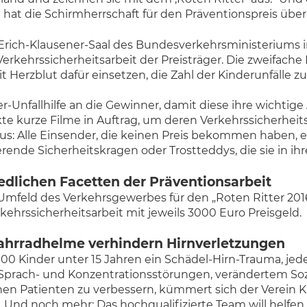
 hat die Schirmherrschaft für den Präventionspreis ü
Erich-Klausener-Saal des Bundesverkehrsministeriums in
rkehrssicherheitsarbeit der Preisträger. Die zweifache 
 Herzblut dafür einsetzen, die Zahl der Kinderunfälle zu
-Unfallhilfe an die Gewinner, damit diese ihre wichtige
e kurze Filme in Auftrag, um deren Verkehrssicherheitsa
s: Alle Einsender, die keinen Preis bekommen haben, er
erende Sicherheitskragen oder Trostteddys, die sie in ih
iedlichen Facetten der Präventionsarbeit
 Umfeld des Verkehrsgewerbes für den „Roten Ritter 2
kehrssicherheitsarbeit mit jeweils 3000 Euro Preisgeld.
 Fahrradhelme verhindern Hirnverletzungen
00 Kinder unter 15 Jahren ein Schädel-Hirn-Trauma, jede
prach- und Konzentrationsstörungen, verändertem Sozia
n Patienten zu verbessern, kümmert sich der Verein Ki
. Und noch mehr: Das hochqualifizierte Team will helfe