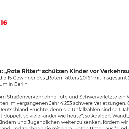
16
: „Rote Ritter“ schützen Kinder vor Verkehrs
t die 15 Gewinner des „Roten Ritters 2016“ mit insgesamt
um in Berlin
 vom Straßenverkehr ohne Tote und Schwerverletzte ein 
litten im vergangenen Jahr 4.253 schwere Verletzungen, 
 Deutschland Früchte, denn die Unfallzahlen sind seit Ja
 doppelt so viele Kinder wie heute“, so Adalbert Wandt, 
Kindern und Jugendlichen weiter zu senken, fördern wir s
land und zeichnen sie mit dem ‚Roten Ritter‘ aus.“ Und